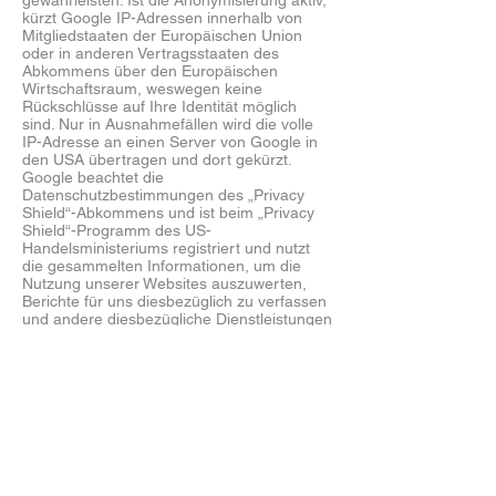
gewährleisten. Ist die Anonymisierung aktiv,
kürzt Google IP-Adressen innerhalb von
Mitgliedstaaten der Europäischen Union
oder in anderen Vertragsstaaten des
Abkommens über den Europäischen
Wirtschaftsraum, weswegen keine
Rückschlüsse auf Ihre Identität möglich
sind. Nur in Ausnahmefällen wird die volle
IP-Adresse an einen Server von Google in
den USA übertragen und dort gekürzt.
Google beachtet die
Datenschutzbestimmungen des „Privacy
Shield“-Abkommens und ist beim „Privacy
Shield“-Programm des US-
Handelsministeriums registriert und nutzt
die gesammelten Informationen, um die
Nutzung unserer Websites auszuwerten,
Berichte für uns diesbezüglich zu verfassen
und andere diesbezügliche Dienstleistungen
an uns zu erbringen. Mehr erfahren Sie
unterhttp://www.google.com/intl/de/analytics
/privacyoverview.html.
Datenschutzerklärung für Facebook
Unsere Website verwendet Funktionen von
Facebook Inc., 1601 S. California Ave, Palo
Alto, CA 94304, USA . Bei Aufruf unserer