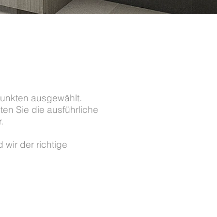
nkten ausgewählt.
ten Sie die ausführliche
.
wir der richtige