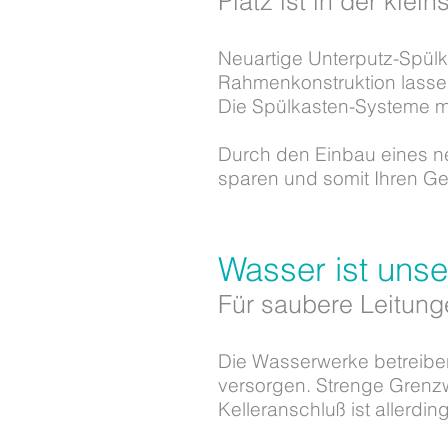
Platz ist in der klein
Neuartige Unterputz-Spülka
Rahmenkonstruktion lasse
Die Spülkasten-Systeme m
D
urch den Einbau eines n
sparen und somit Ihren G
Wasser ist unse
Für saubere Leitung
Die Wasserwerke betreibe
versorgen. Strenge Grenzw
Kelleranschluß ist allerdin