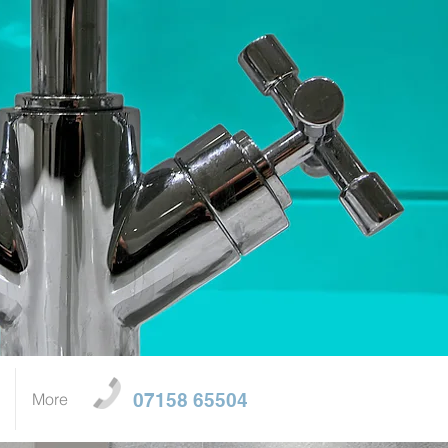
More
07158 65504