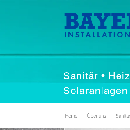
Sanitär • He
Solaranlagen 
Home
Über uns
Sanitä