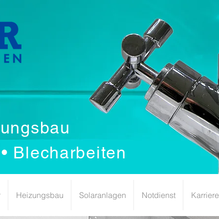
izungsbau
• Blecharbeiten
r
Heizungsbau
Solaranlagen
Notdienst
Karriere